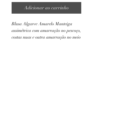
Adicionar ao carrinho
Blusa Algarve Amarelo Manteiga
assimétrica com amarração no pescoço,
costas nuas e outra amarração no meio
das costas. Possui dupla camada de
tecido na frente, o que ajuda a usá-la
AJUDA
sem sutiã. Possui também dois babados
assimétricos perto do busto.
Politica de Devolução/Troca
Política de Entrega
INSTITUCIONAL
Sobre Nós
Minha Conta