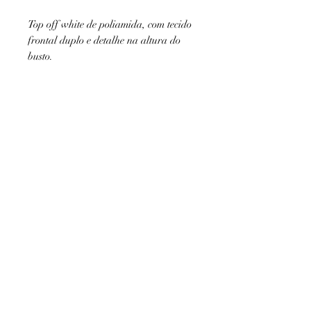
Top off white de poliamida, com tecido
frontal duplo e detalhe na altura do
busto.
A luz e o efeito da foto pode mudar
AJUDA
levemente a cor da peça.
Politica de Devolução/Troca
Política de Entrega
INSTITUCIONAL
Sobre Nós
Minha Conta
contato@shopblue.com.br
(48) 99153-5525