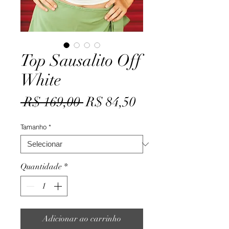
Top Sausalito Off
White
Preço
Preço
 R$ 169,00 
R$ 84,50
normal
promocional
Tamanho
*
Quantidade
*
Adicionar ao carrinho