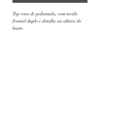
Top rosa de poliamida, com tecido
frontal duplo e detalhe na altura do
busto.
A luz e o efeito da foto pode mudar
AJUDA
levemente a cor da peça.
Politica de Devolução/Troca
Política de Entrega
INSTITUCIONAL
Sobre Nós
Minha Conta
contato@shopblue.com.br
(48) 99153-5525